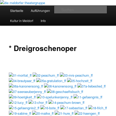
Zum
Eine Arbeitsgemeinschaft der VHS Meldorf
primären
Hauptmenü
Such
Startseite
Aufführungen
Bildergalerie
Inhalt
springen
die meldorfer theatergruppe
Kultur in Meldorf
Info
* Dreigroschenoper