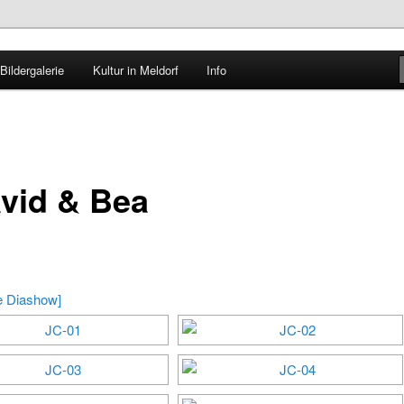
VHS Meldorf
Bildergalerie
Kultur in Meldorf
Info
 theatergruppe
avid & Bea
e Diashow]