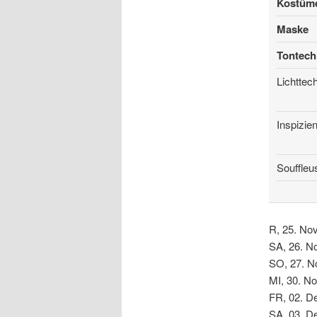
Kostüm
Maske
Tontech
Lichttec
Inspizie
Souffleu
R, 25. No
SA, 26. N
SO, 27. N
MI, 30. N
FR, 02. D
SA, 03. D