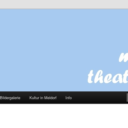
VHS Meldorf
 theatergruppe
Bildergalerie
Kultur in Meldorf
Info