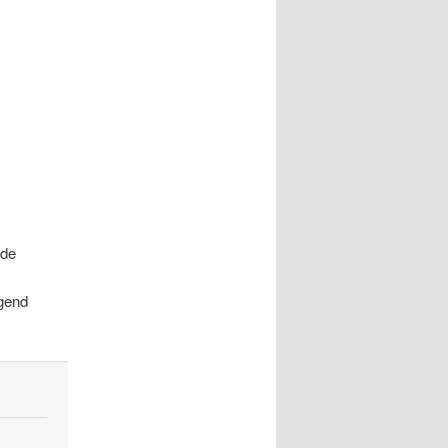
rde
gend