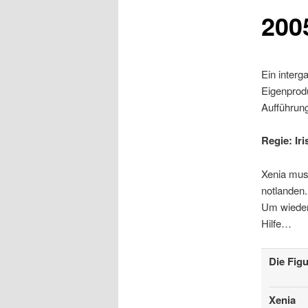
200
Ein interg
Eigenprod
Aufführun
Regie: Ir
Xenia muss
notlanden
Um wieder
Hilfe…
Die Figu
Xenia