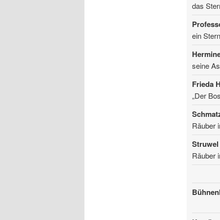
das Ste
Profess
ein Ster
Hermin
seine As
Frieda H
„Der Bo
Schmat
Räuber i
Struwel
Räuber i
Bühnenb