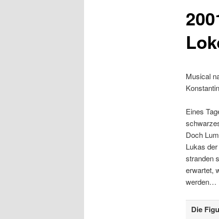
200
Lok
Musical n
Konstanti
Eines Tage
schwarzes
Doch Lumm
Lukas der
stranden s
erwartet,
werden…
Die Figu