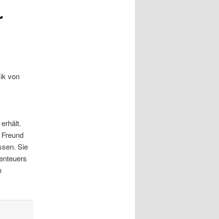
r
ik von
rhält.
 Freund
ssen. Sie
benteuers
n