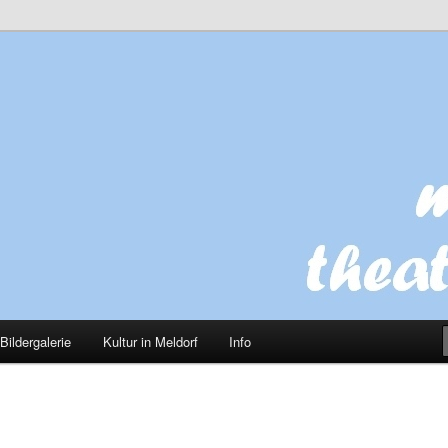
VHS Meldorf
 theatergruppe
Bildergalerie
Kultur in Meldorf
Info