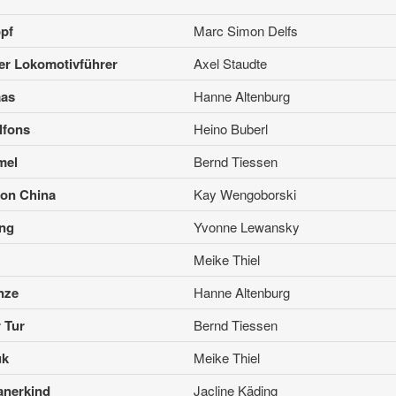
pf
Marc Simon Delfs
er Lokomotivführer
Axel Staudte
aas
Hanne Altenburg
lfons
Heino Buberl
mel
Bernd Tiessen
von China
Kay Wengoborski
ng
Yvonne Lewansky
Meike Thiel
nze
Hanne Altenburg
 Tur
Bernd Tiessen
uk
Meike Thiel
anerkind
Jacline Käding