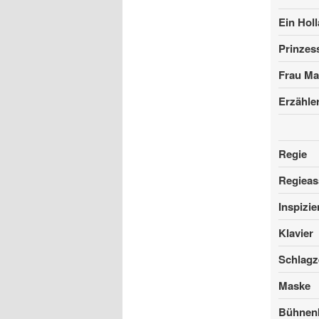
Ein Hol
Prinzess
Frau Ma
Erzähle
Regie
Regieas
Inspizie
Klavier
Schlag
Maske
Bühnenb