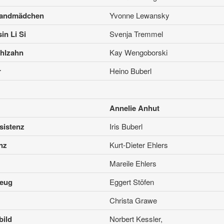
landmädchen
Yvonne Lewansky
in Li Si
Svenja Tremmel
hlzahn
Kay Wengoborski
r
Heino Buberl
Annelie Anhut
sistenz
Iris Buberl
nz
Kurt-Dieter Ehlers
Mareile Ehlers
zeug
Eggert Stöfen
Christa Grawe
ild
Norbert Kessler,