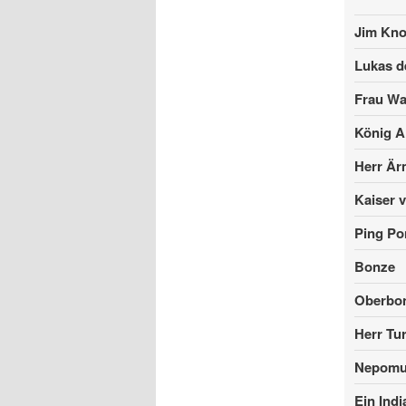
Jim Kno
Lukas d
Frau W
König A
Herr Är
Kaiser 
Ping Po
Bonze
Oberbo
Herr Tur
Nepom
Ein Indi