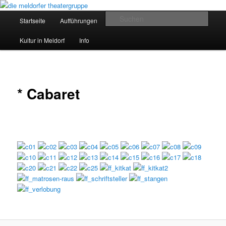
Zum
Eine Arbeitsgemeinschaft der VHS Meldorf
primären
Hauptmenü
Such
Startseite
Aufführungen
Bildergalerie
Inhalt
springen
die meldorfer theatergruppe
Kultur in Meldorf
Info
* Cabaret