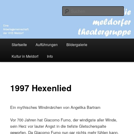
Zum
Eine Arbeitsgemeinschaft der VHS Meldorf
primären
Such
Inhalt
springen
die meldorfer theatergruppe
Hauptmenü
Startseite
Aufführungen
Bildergalerie
Kultur in Meldorf
Info
1997 Hexenlied
Ein mythisches Windmärchen von Angelika Bartram
Vor 700 Jahren hat Giacomo Fumo, der windigste aller Winde,
sein Herz vor lauter Angst in die tiefste Gletscherspalte
geworfen. Da Giacomo Fumo nun gar nichts mehr fühlen kann,