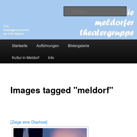
Zum
Eine Arbeitsgemeinschaft der VHS Meldorf
primären
Such
Inhalt
springen
die meldorfer theatergruppe
Hauptmenü
Startseite
Aufführungen
Bildergalerie
Kultur in Meldorf
Info
Images tagged "meldorf"
[Zeige eine Diashow]